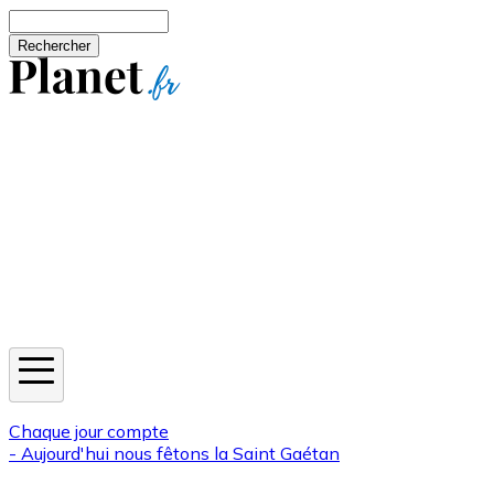
Aller au contenu principal
Rechercher
Jeux
Météo
Horoscope
Newsletters
Chaque jour compte
- Aujourd'hui nous fêtons la
Saint Gaétan