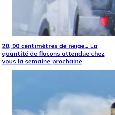
20, 90 centimètres de neige... La
quantité de flocons attendue chez
vous la semaine prochaine
Image