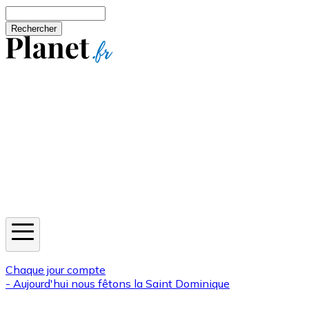
Aller au contenu principal
Rechercher
Jeux
Météo
Horoscope
Newsletters
Chaque jour compte
- Aujourd'hui nous fêtons la
Saint Dominique