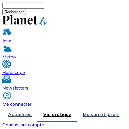
Aller au contenu principal
Rechercher
Jeux
Météo
Horoscope
Newsletters
Me connecter
Actualités
Vie pratique
Maison et jardin
Chaque jour compte