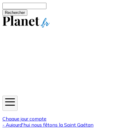
Aller au contenu principal
Rechercher
Jeux
Météo
Horoscope
Newsletters
Chaque jour compte
- Aujourd'hui nous fêtons la
Saint Gaétan