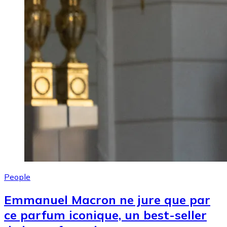
People
Emmanuel Macron ne jure que par
ce parfum iconique, un best-seller