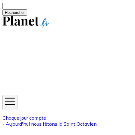
Aller au contenu principal
Rechercher
Jeux
Météo
Horoscope
Newsletters
Chaque jour compte
- Aujourd'hui nous fêtons la
Saint Octavien