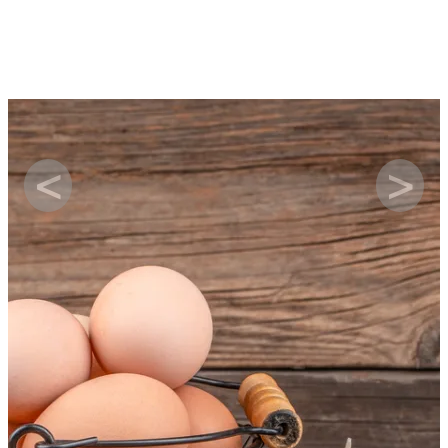
Image
<
>