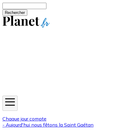
Aller au contenu principal
Rechercher
Jeux
Météo
Horoscope
Newsletters
Chaque jour compte
- Aujourd'hui nous fêtons la
Saint Gaétan