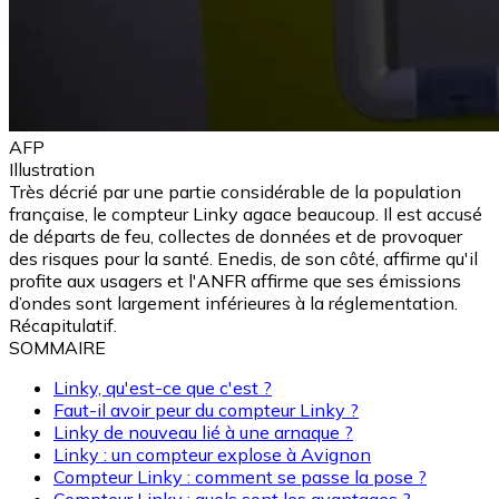
AFP
Illustration
Très décrié par une partie considérable de la population
française, le compteur Linky agace beaucoup. Il est accusé
de départs de feu, collectes de données et de provoquer
des risques pour la santé. Enedis, de son côté, affirme qu'il
profite aux usagers et l'ANFR affirme que ses émissions
d’ondes sont largement inférieures à la réglementation.
Récapitulatif.
SOMMAIRE
Linky, qu'est-ce que c'est ?
Faut-il avoir peur du compteur Linky ?
Linky de nouveau lié à une arnaque ?
Linky : un compteur explose à Avignon
Compteur Linky : comment se passe la pose ?
Compteur Linky : quels sont les avantages ?