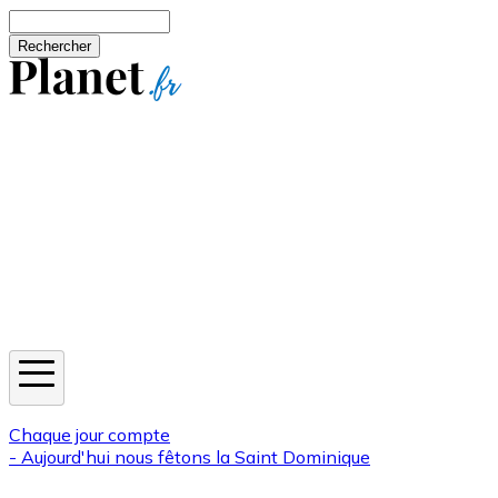
Aller au contenu principal
Rechercher
Jeux
Météo
Horoscope
Newsletters
Chaque jour compte
- Aujourd'hui nous fêtons la
Saint Dominique