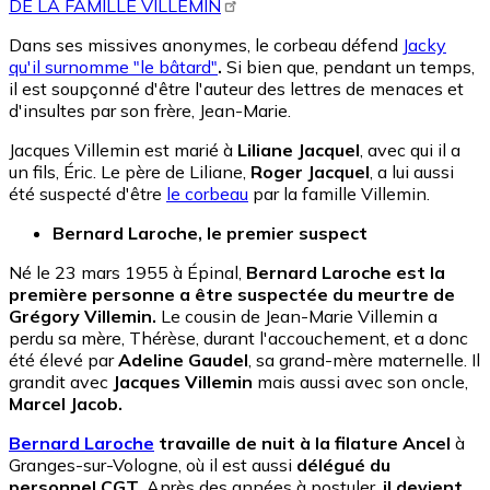
DE LA FAMILLE VILLEMIN
Dans ses missives anonymes, le corbeau défend
Jacky
qu'il surnomme "le bâtard"
.
Si bien que, pendant un temps,
il est soupçonné d'être l'auteur des lettres de menaces et
d'insultes par son frère, Jean-Marie.
Jacques Villemin est marié à
Liliane Jacquel
, avec qui il a
un fils, Éric. Le père de Liliane,
Roger Jacquel
, a lui aussi
été suspecté d'être
le corbeau
par la famille Villemin.
Bernard Laroche, le premier suspect
Né le 23 mars 1955 à Épinal,
Bernard Laroche est la
première personne a être suspectée du meurtre de
Grégory Villemin.
Le cousin de Jean-Marie Villemin a
perdu sa mère, Thérèse, durant l'accouchement, et a donc
été élevé par
Adeline Gaudel
, sa grand-mère maternelle. Il
grandit avec
Jacques Villemin
mais aussi avec son oncle,
Marcel Jacob.
Bernard Laroche
travaille de nuit à la filature Ancel
à
Granges-sur-Vologne, où il est aussi
délégué du
personnel CGT.
Après des années à postuler,
il devient