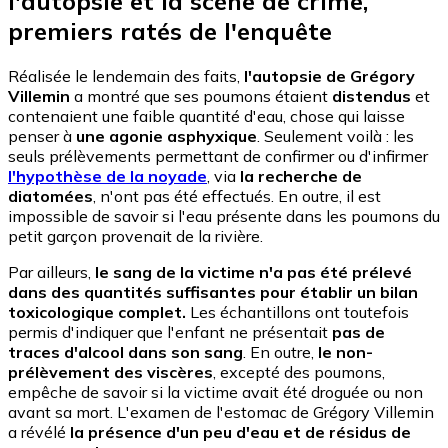
l'autopsie et la scène de crime,
premiers ratés de l'enquête
Réalisée le lendemain des faits,
l'autopsie de Grégory
Villemin
a montré que ses poumons étaient
distendus
et
contenaient une faible quantité d'eau, chose qui laisse
penser à
une agonie asphyxique
. Seulement voilà : les
seuls prélèvements permettant de confirmer ou d'infirmer
l'hypothèse de la noyade
, via
la recherche de
diatomées
, n'ont pas été effectués. En outre, il est
impossible de savoir si l'eau présente dans les poumons du
petit garçon provenait de la rivière.
Par ailleurs,
le sang de la victime n'a pas été prélevé
dans des quantités suffisantes pour établir un bilan
toxicologique complet.
Les échantillons ont toutefois
permis d'indiquer que l'enfant ne présentait
pas de
traces d'alcool dans son sang
. En outre,
le non-
prélèvement des viscères
, excepté des poumons,
empêche de savoir si la victime avait été droguée ou non
avant sa mort. L'examen de l'estomac de Grégory Villemin
a révélé
la présence d'un peu d'eau et de résidus de