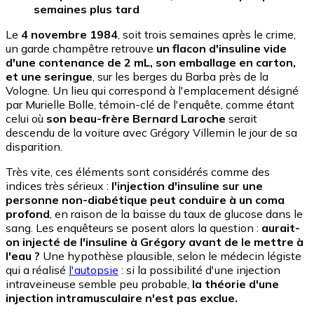
semaines plus tard
Le
4 novembre 1984
, soit trois semaines après le crime,
un garde champêtre retrouve
un flacon d'insuline vide
d'une contenance de 2 mL, son emballage en carton,
et une seringue
, sur les berges du Barba près de la
Vologne. Un lieu qui correspond à l'emplacement désigné
par Murielle Bolle, témoin-clé de l'enquête, comme étant
celui où
son beau-frère Bernard Laroche
serait
descendu de la voiture avec Grégory Villemin le jour de sa
disparition.
Très vite, ces éléments sont considérés comme des
indices très sérieux :
l'injection d'insuline sur une
personne non-diabétique peut conduire à un coma
profond
, en raison de la baisse du taux de glucose dans le
sang. Les enquêteurs se posent alors la question :
aurait-
on injecté de l'insuline à Grégory avant de le mettre à
l'eau ?
Une hypothèse plausible, selon le médecin légiste
qui a réalisé
l'autopsie
: si la possibilité d'une injection
intraveineuse semble peu probable,
la théorie d'une
injection intramusculaire n'est pas exclue.