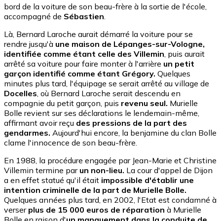
bord de la voiture de son beau-frère à la sortie de l'école,
accompagné de
Sébastien
.
Là, Bernard Laroche aurait démarré la voiture pour se
rendre jusqu'à
une maison de Lépanges-sur-Vologne,
identifiée comme étant celle des Villemin
, puis aurait
arrêté sa voiture pour faire monter à l'arrière
un petit
garçon identifié comme étant Grégory.
Quelques
minutes plus tard, l'équipage se serait arrêté au village de
Docelles
, où Bernard Laroche serait descendu en
compagnie du petit garçon, puis
revenu seul.
Murielle
Bolle revient sur ses déclarations le lendemain-même,
affirmant avoir reçu
des pressions de la part des
gendarmes.
Aujourd'hui encore, la benjamine du clan Bolle
clame l'innocence de son beau-frère.
En 1988, la procédure engagée par Jean-Marie et Christine
Villemin termine par
un non-lieu.
La cour d'appel de Dijon
a en effet statué qu'il était
impossible d'établir une
intention criminelle de la part de Murielle Bolle.
Quelques années plus tard, en 2002, l'Etat est condamné à
verser
plus de 15 000 euros de réparation
à Murielle
Bolle en raison d'
un manquement dans la conduite de