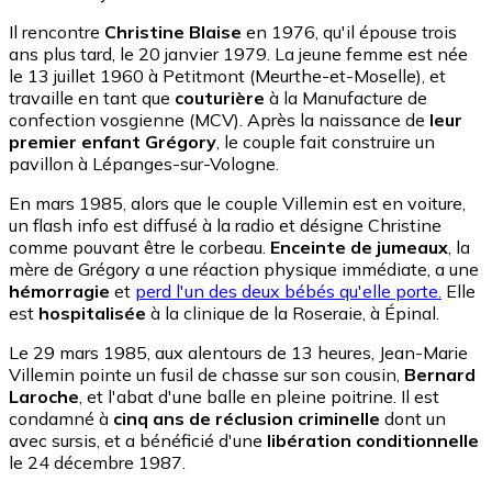
Il rencontre
Christine Blaise
en 1976, qu'il épouse trois
ans plus tard, le 20 janvier 1979. La jeune femme est née
le 13 juillet 1960 à Petitmont (Meurthe-et-Moselle), et
travaille en tant que
couturière
à la Manufacture de
confection vosgienne (MCV). Après la naissance de
leur
premier enfant Grégory
, le couple fait construire un
pavillon à Lépanges-sur-Vologne.
En mars 1985, alors que le couple Villemin est en voiture,
un flash info est diffusé à la radio et désigne Christine
comme pouvant être le corbeau.
Enceinte de jumeaux
, la
mère de Grégory a une réaction physique immédiate, a une
hémorragie
et
perd l'un des deux bébés qu'elle porte.
Elle
est
hospitalisée
à la clinique de la Roseraie, à Épinal.
Le 29 mars 1985, aux alentours de 13 heures, Jean-Marie
Villemin pointe un fusil de chasse sur son cousin,
Bernard
Laroche
, et l'abat d'une balle en pleine poitrine. Il est
condamné à
cinq ans de réclusion criminelle
dont un
avec sursis, et a bénéficié d'une
libération conditionnelle
le 24 décembre 1987.