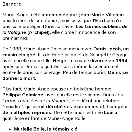
Bernard.
Marie-Ange a été
indemnisée par Jean-Marie Villemin
pour la mort de son époux, mais aussi
par l'Etat
qui n'a
pas su le protéger. Dans son livre,
Les Larmes oubliées de
la Vologne
(Archipel),
elle clame l'innocence de son
premier mari.
En 1988, Marie-Ange Bolle se marie avec
Denis Jacob, un
cousin éloigné,
fils de René Jacob et de Georgette George,
avec qui elle a une fille,
Neige
. Le couple
divorce en 1994
,
après que Denis l'a quittée "sans même laisser un mot",
écrit-elle dans son ouvrage. Peu de temps après,
Denis se
donne la mort.
Plus tard, Marie-Ange épouse un troisième homme,
Philippe Galmiche
, avec qui elle reste six ans. Dans
Les
Larmes oubliées de la Vologne,
elle décrit une relation
"maudite", qui aurait
dérobé ses économies et trompé à
de multiples reprises.
De cette union est née
Laura
,
quatrième enfant de Marie-Ange Bolle.
Murielle Bolle, le témoin-clé