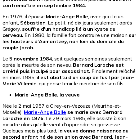
contremaître en septembre 1984.
En 1976, il épouse
Marie-Ange Bolle
, avec qui il a un
enfant,
Sébastien
. Le petit, né dix jours seulement après
Grégory,
souffre d'un handicap lié à un kyste au
cerveau.
En 1980, la famille fait construire une maison
sur
les hauteurs d'Aumontzey, non loin du domicile du
couple Jacob.
Le
5 novembre 1984
, soit quelques semaines seulement
après le meurtre de son neveu,
Bernard Laroche est
arrêté puis inculpé pour assassinat.
Finalement relâché
en mars 1985,
il est abattu d'un coup de fusil par Jean-
Marie Villemin
, qui pense tenir le meurtrier de son fils.
Marie-Ange Bolle, la veuve
Née le 2 mai 1957 à Cirey-en-Vezouze (Meurthe-et-
Moselle),
Marie-Ange Bolle
se marie avec Bernard
Laroche en 1976.
Le 29 mars 1985, elle assiste à son
meurtre alors qu'elle vient d'apprendre sa grossesse.
Quelques mois plus tard,
la veuve donne naissance au
second enfant né de son union avec Bernard, Jean-