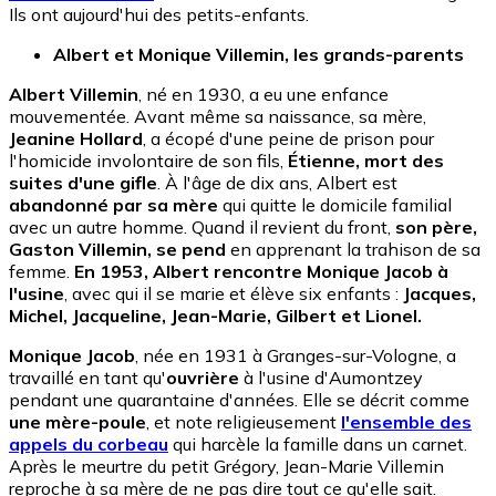
Ils ont aujourd'hui des petits-enfants.
Albert et Monique Villemin, les grands-parents
Albert Villemin
, né en 1930, a eu une enfance
mouvementée. Avant même sa naissance, sa mère,
Jeanine Hollard
, a écopé d'une peine de prison pour
l'homicide involontaire de son fils,
Étienne, mort des
suites d'une gifle
. À l'âge de dix ans, Albert est
abandonné par sa mère
qui quitte le domicile familial
avec un autre homme. Quand il revient du front,
son père,
Gaston Villemin, se pend
en apprenant la trahison de sa
femme.
En 1953, Albert rencontre Monique Jacob à
l'usine
, avec qui il se marie et élève six enfants :
Jacques,
Michel, Jacqueline, Jean-Marie, Gilbert et Lionel.
Monique Jacob
, née en 1931 à Granges-sur-Vologne, a
travaillé en tant qu'
ouvrière
à l'usine d'Aumontzey
pendant une quarantaine d'années. Elle se décrit comme
une mère-poule
, et note religieusement
l'ensemble des
appels du corbeau
qui harcèle la famille dans un carnet.
Après le meurtre du petit Grégory, Jean-Marie Villemin
reproche à sa mère de ne pas dire tout ce qu'elle sait.