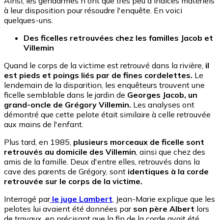
Ainsi, les gendarmes n'ont que très peu d'indices matériels
à leur disposition pour résoudre l'enquête. En voici
quelques-uns.
Des ficelles retrouvées chez les familles Jacob et
Villemin
Quand le corps de la victime est retrouvé dans la rivière,
il
est pieds et poings liés par de fines cordelettes.
Le
lendemain de la disparition, les enquêteurs trouvent une
ficelle semblable dans le jardin de
Georges Jacob, un
grand-oncle de Grégory Villemin.
Les analyses ont
démontré que cette pelote était similaire à celle retrouvée
aux mains de l'enfant.
Plus tard, en 1985,
plusieurs morceaux de ficelle sont
retrouvés au domicile des Villemin
, ainsi que chez des
amis de la famille. Deux d'entre elles, retrouvés dans la
cave des parents de Grégory, sont
identiques à la corde
retrouvée sur le corps de la victime.
Interrogé par
le juge Lambert
, Jean-Marie explique que les
pelotes lui avaient été données par
son père Albert
lors
de travaux, en précisant que la fin de la corde avait été