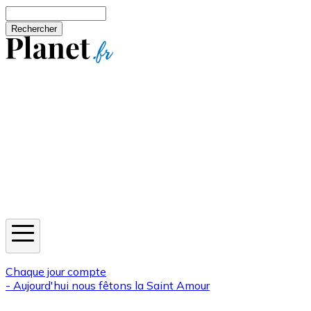
Aller au contenu principal
Rechercher
Jeux
Météo
Horoscope
Newsletters
Chaque jour compte
- Aujourd'hui nous fêtons la
Saint Amour