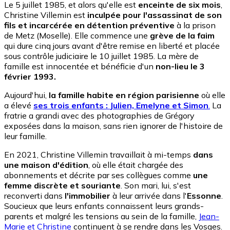
Le 5 juillet 1985, et alors qu'elle est
enceinte de six mois
,
Christine Villemin est
inculpée pour l'assassinat de son
fils et incarcérée en détention préventive
à la prison
de Metz (Moselle). Elle commence une
grève de la faim
qui dure cinq jours avant d'être remise en liberté et placée
sous contrôle judiciaire le 10 juillet 1985. La mère de
famille est innocentée et bénéficie d'un
non-lieu le 3
février 1993.
Aujourd'hui,
la famille habite en région parisienne
où elle
a élevé
ses trois enfants :
Julien, Emelyne et Simon
.
La
fratrie a grandi avec des photographies de Grégory
exposées dans la maison, sans rien ignorer de l'histoire de
leur famille.
En 2021, Christine Villemin travaillait à mi-temps
dans
une maison d'édition
, où elle était chargée des
abonnements et décrite par ses collègues comme
une
femme discrète et souriante
. Son mari, lui, s'est
reconverti dans
l'immobilier
à leur arrivée dans l'
Essonne
.
Soucieux que leurs enfants connaissent leurs grands-
parents et malgré les tensions au sein de la famille,
Jean-
Marie et Christine
continuent à se rendre dans les Vosges.