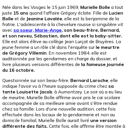
Née dans les Vosges le 15 juin 1969,
Murielle Bolle
a tout
juste
15 ans
quand l'affaire Grégory éclate. Fille de
Lucien
Bolle
et de
Jeanine Lavalée
, elle est la benjamine de la
fratrie. L'adolescente à la chevelure rousse si singulière vit
avec
sa soeur, Marie-Ange
, son beau-frère, Bernard,
et son neveu, Sébastien, dont elle est la baby-sitter.
Elle est alors élève au collège Jean Lurçat de Bruyères. La
jeune femme a un rôle clé dans l'enquête sur
le meurtre
de Grégory Villemin
. En novembre 1984, elle est
auditionnée par les gendarmes en charge du dossier, et
livre plusieurs versions différentes de
la fameuse journée
du 16 octobre.
Questionnée sur son beau-frère,
Bernard Laroche
, elle
indique l'avoir vu à l'heure supposée du crime chez
sa
tante Louisette Jacob
, à Aumontzey. Le soir où a eu lieu
de meurtre, Murielle Bolle affirme avoir pris le car scolaire
accompagnée de sa meilleure amie avant s'être rendue
chez sa famille. Lors d'une nouvelle audition, cette fois
effectuée dans les locaux de la gendarmerie et non au
domicile familial, Murielle Bolle aurait livré
une version
différente des faits.
Cette fois, elle affirme être montée à