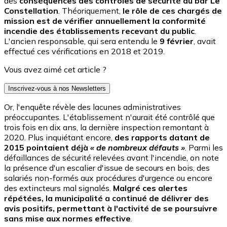
des
conséquences des contrôles de sécurité du bar Le
Constellation
. Théoriquement,
le rôle de ces chargés de
mission est de vérifier annuellement la conformité
incendie des établissements recevant du public
.
L'ancien responsable, qui sera entendu le
9 février
, avait
effectué ces vérifications en 2018 et 2019.
Vous avez aimé cet article ?
Inscrivez-vous à nos Newsletters
Or, l'enquête révèle des lacunes administratives
préoccupantes. L'établissement n'aurait été contrôlé que
trois fois en dix ans, la dernière inspection remontant à
2020. Plus inquiétant encore,
des rapports datant de
2015 pointaient déjà
« de nombreux défauts »
. Parmi les
défaillances de sécurité relevées avant l'incendie, on note
la présence d'un escalier d'issue de secours en bois, des
salariés non-formés aux procédures d'urgence ou encore
des extincteurs mal signalés.
Malgré ces alertes
répétées, la municipalité a continué de délivrer des
avis positifs, permettant à l'activité de se poursuivre
sans mise aux normes effective
.