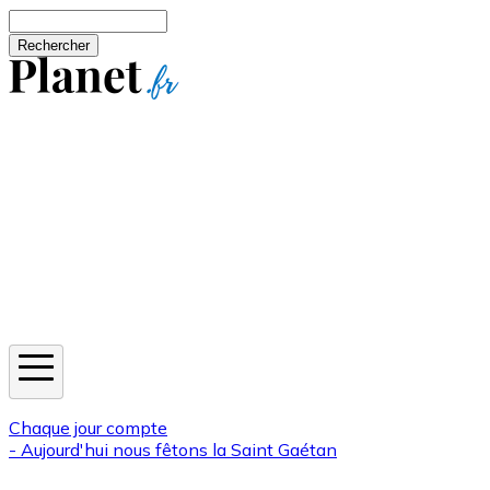
Aller au contenu principal
Rechercher
Jeux
Météo
Horoscope
Newsletters
Chaque jour compte
- Aujourd'hui nous fêtons la
Saint Gaétan