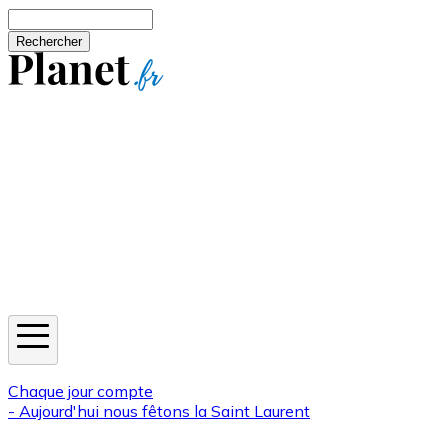
Aller au contenu principal
Rechercher
Jeux
Météo
Horoscope
Newsletters
Chaque jour compte
- Aujourd'hui nous fêtons la
Saint Laurent