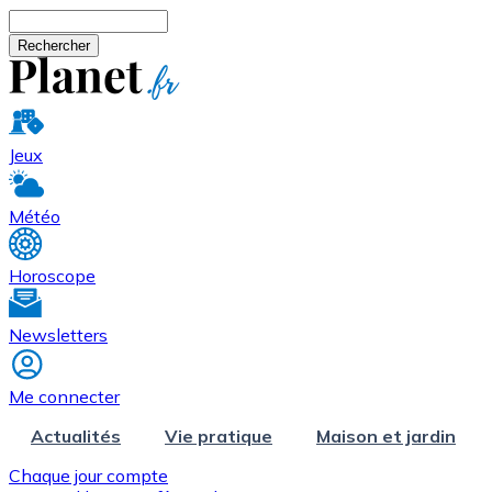
Aller au contenu principal
Rechercher
Jeux
Météo
Horoscope
Newsletters
Me connecter
Actualités
Vie pratique
Maison et jardin
Chaque jour compte