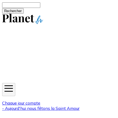
Aller au contenu principal
Rechercher
Jeux
Météo
Horoscope
Newsletters
Chaque jour compte
- Aujourd'hui nous fêtons la
Saint Amour