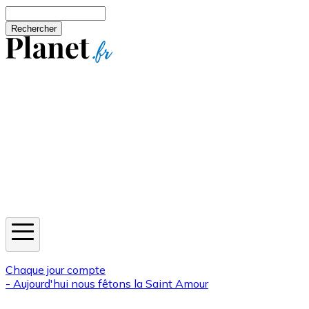
Aller au contenu principal
Rechercher
Jeux
Météo
Horoscope
Newsletters
Chaque jour compte
- Aujourd'hui nous fêtons la
Saint Amour