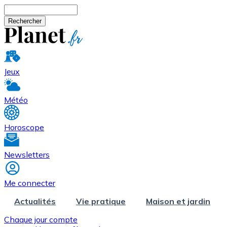
Aller au contenu principal
Rechercher
Jeux
Météo
Horoscope
Newsletters
Me connecter
Actualités
Vie pratique
Maison et jardin
Chaque jour compte