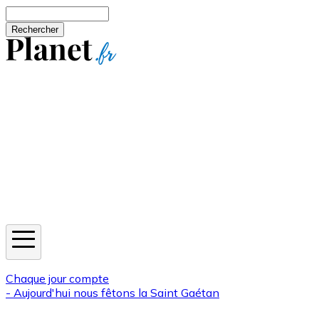
Aller au contenu principal
Rechercher
Jeux
Météo
Horoscope
Newsletters
Chaque jour compte
- Aujourd'hui nous fêtons la
Saint Gaétan