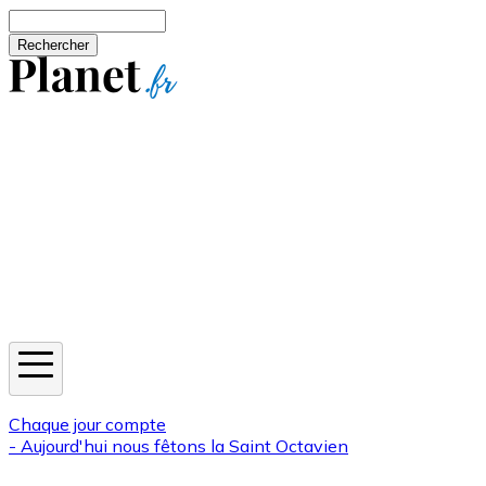
Aller au contenu principal
Rechercher
Jeux
Météo
Horoscope
Newsletters
Chaque jour compte
- Aujourd'hui nous fêtons la
Saint Octavien