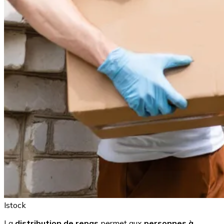
Istock
La
distribution de repas
permet aux
personnes à