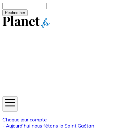
Aller au contenu principal
Rechercher
Jeux
Météo
Horoscope
Newsletters
Chaque jour compte
- Aujourd'hui nous fêtons la
Saint Gaétan