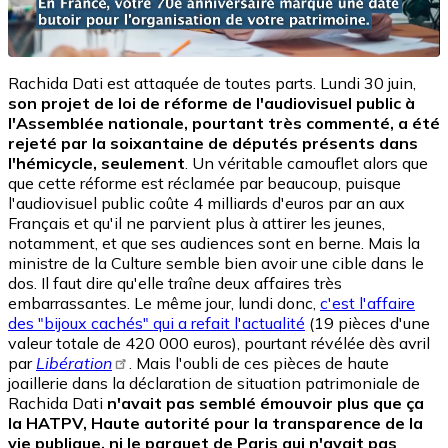
Rachida Dati est attaquée de toutes parts. Lundi 30 juin,
son projet de loi de réforme de l'audiovisuel public à
l'Assemblée nationale, pourtant très commenté, a été
rejeté par la soixantaine de députés présents dans
l'hémicycle, seulement
. Un véritable camouflet alors que
que cette réforme est réclamée par beaucoup, puisque
l'audiovisuel public coûte 4 milliards d'euros par an aux
Français et qu'il ne parvient plus à attirer les jeunes,
notamment, et que ses audiences sont en berne. Mais la
ministre de la Culture semble bien avoir une cible dans le
dos. Il faut dire qu'elle traîne deux affaires très
embarrassantes. Le même jour, lundi donc,
c'est l'affaire
des "bijoux cachés" qui a refait l'actualité
(19 pièces d'une
valeur totale de 420 000 euros), pourtant révélée dès avril
par
Libération
. Mais l'oubli de ces pièces de haute
joaillerie dans la déclaration de situation patrimoniale de
Rachida Dati
n'avait pas semblé émouvoir plus que ça
la HATPV, Haute autorité pour la transparence de la
vie publique, ni le parquet de Paris qui n'avait pas