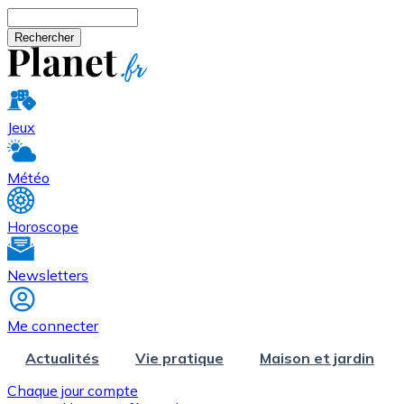
Aller au contenu principal
Rechercher
Jeux
Météo
Horoscope
Newsletters
Me connecter
Actualités
Vie pratique
Maison et jardin
Chaque jour compte