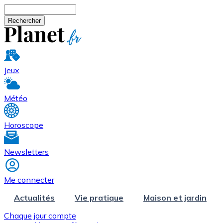
Aller au contenu principal
Rechercher
Jeux
Météo
Horoscope
Newsletters
Me connecter
Actualités
Vie pratique
Maison et jardin
Chaque jour compte