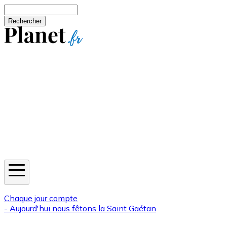
Aller au contenu principal
Rechercher
Jeux
Météo
Horoscope
Newsletters
Chaque jour compte
- Aujourd'hui nous fêtons la
Saint Gaétan