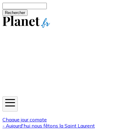
Aller au contenu principal
Rechercher
Jeux
Météo
Horoscope
Newsletters
Chaque jour compte
- Aujourd'hui nous fêtons la
Saint Laurent