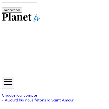
Aller au contenu principal
Rechercher
Jeux
Météo
Horoscope
Newsletters
Chaque jour compte
- Aujourd'hui nous fêtons la
Saint Amour