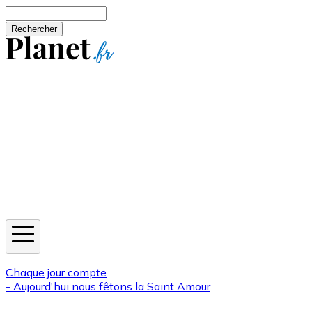
Aller au contenu principal
Rechercher
Jeux
Météo
Horoscope
Newsletters
Chaque jour compte
- Aujourd'hui nous fêtons la
Saint Amour