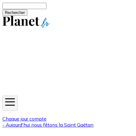
Aller au contenu principal
Rechercher
Jeux
Météo
Horoscope
Newsletters
Chaque jour compte
- Aujourd'hui nous fêtons la
Saint Gaétan