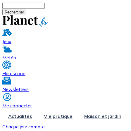
Aller au contenu principal
Rechercher
Jeux
Météo
Horoscope
Newsletters
Me connecter
Actualités
Vie pratique
Maison et jardin
Chaque jour compte