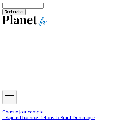
Aller au contenu principal
Rechercher
Jeux
Météo
Horoscope
Newsletters
Chaque jour compte
- Aujourd'hui nous fêtons la
Saint Dominique