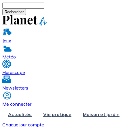
Aller au contenu principal
Rechercher
Jeux
Météo
Horoscope
Newsletters
Me connecter
Actualités
Vie pratique
Maison et jardin
Chaque jour compte