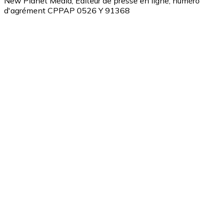
New Planet Media, Editeur de presse en ligne, numéro
d'agrément CPPAP 0526 Y 91368