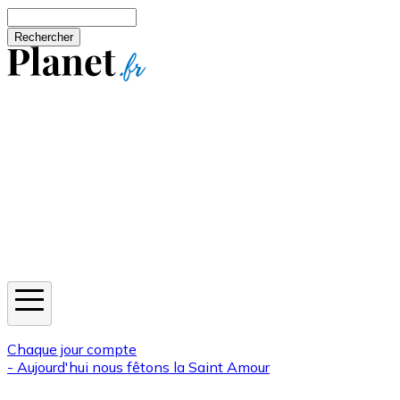
Aller au contenu principal
Rechercher
Jeux
Météo
Horoscope
Newsletters
Chaque jour compte
- Aujourd'hui nous fêtons la
Saint Amour