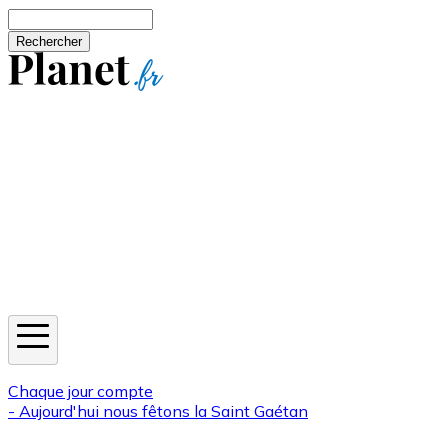
Aller au contenu principal
Rechercher
Jeux
Météo
Horoscope
Newsletters
Chaque jour compte
- Aujourd'hui nous fêtons la
Saint Gaétan