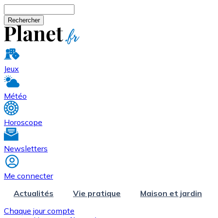
Aller au contenu principal
Rechercher
Jeux
Météo
Horoscope
Newsletters
Me connecter
Actualités
Vie pratique
Maison et jardin
Chaque jour compte