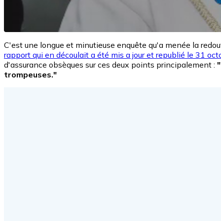
C'est une longue et minutieuse enquête qu'a menée la redo
rapport qui en découlait a été mis a jour et republié le 31 oc
d'assurance obsèques sur ces deux points principalement :
trompeuses."