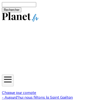
Aller au contenu principal
Rechercher
Jeux
Météo
Horoscope
Newsletters
Chaque jour compte
- Aujourd'hui nous fêtons la
Saint Gaétan