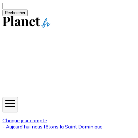
Aller au contenu principal
Rechercher
Jeux
Météo
Horoscope
Newsletters
Chaque jour compte
- Aujourd'hui nous fêtons la
Saint Dominique