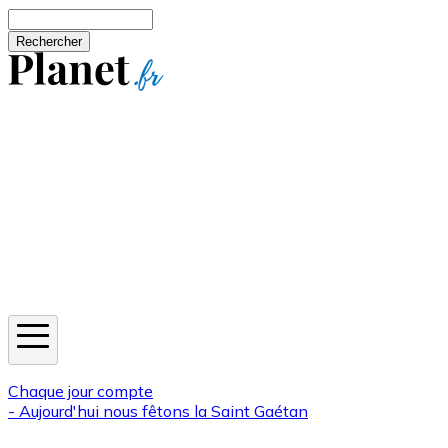
Aller au contenu principal
Rechercher
Jeux
Météo
Horoscope
Newsletters
Chaque jour compte
- Aujourd'hui nous fêtons la
Saint Gaétan