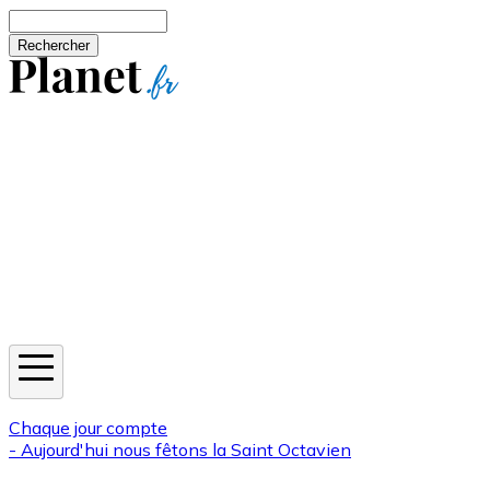
Aller au contenu principal
Rechercher
Jeux
Météo
Horoscope
Newsletters
Chaque jour compte
- Aujourd'hui nous fêtons la
Saint Octavien