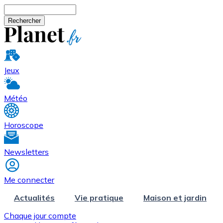
Aller au contenu principal
Rechercher
Jeux
Météo
Horoscope
Newsletters
Me connecter
Actualités
Vie pratique
Maison et jardin
Chaque jour compte