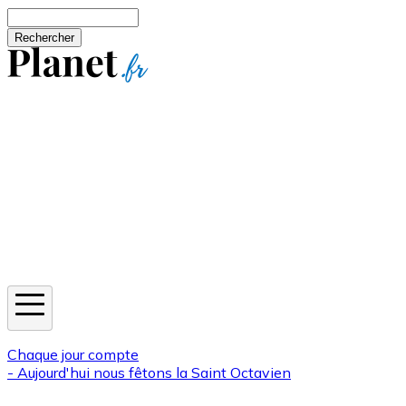
Aller au contenu principal
Rechercher
Jeux
Météo
Horoscope
Newsletters
Chaque jour compte
- Aujourd'hui nous fêtons la
Saint Octavien