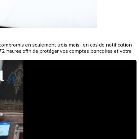
ompromis en seulement trois mois : en cas de notification
 72 heures afin de protéger vos comptes bancaires et votre