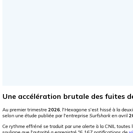
Une accélération brutale des fuites 
Au premier trimestre
2026
, l'Hexagone s'est hissé à la deu
selon une étude publiée par l'entreprise
Surfshark
en avril
2
Ce rythme effréné se traduit par une alerte à la CNIL toutes 
souligne que l'autorité a enregistré
"6 167 notifications de
v