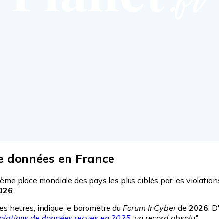
de données en France
xième place mondiale des pays les plus ciblés par les violati
026
.
les heures, indique le baromètre du
Forum InCyber
de
2026
. D
iolations de données reçues en 2025
, un record absolu"
.