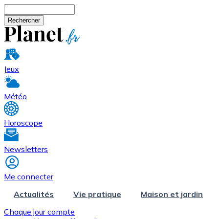
Aller au contenu principal
Rechercher
Jeux
Météo
Horoscope
Newsletters
Me connecter
Actualités
Vie pratique
Maison et jardin
Chaque jour compte