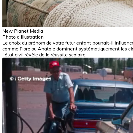
New Planet Media
Photo d'illustration
Le choix du prénom de votre futur enfant pourrait-il influen
comme Flore ou Anatole dominent systématiquement les cla
l'état civil révèle de la réussite scolaire.