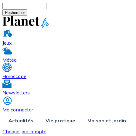
Aller au contenu principal
Rechercher
Jeux
Météo
Horoscope
Newsletters
Me connecter
Actualités
Vie pratique
Maison et jardin
Chaque jour compte