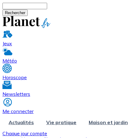
Aller au contenu principal
Rechercher
Jeux
Météo
Horoscope
Newsletters
Me connecter
Actualités
Vie pratique
Maison et jardin
Chaque jour compte