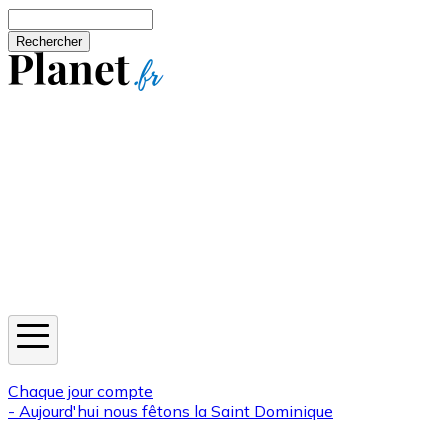
Aller au contenu principal
Rechercher
Jeux
Météo
Horoscope
Newsletters
Chaque jour compte
- Aujourd'hui nous fêtons la
Saint Dominique