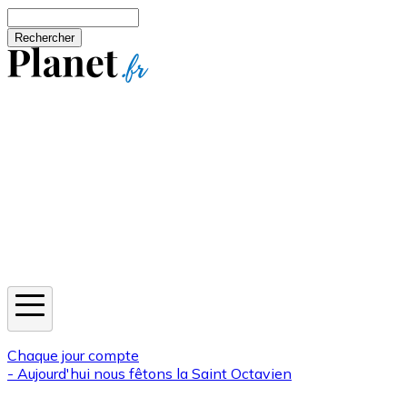
Aller au contenu principal
Rechercher
Jeux
Météo
Horoscope
Newsletters
Chaque jour compte
- Aujourd'hui nous fêtons la
Saint Octavien