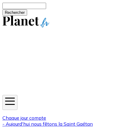
Aller au contenu principal
Rechercher
Jeux
Météo
Horoscope
Newsletters
Chaque jour compte
- Aujourd'hui nous fêtons la
Saint Gaétan