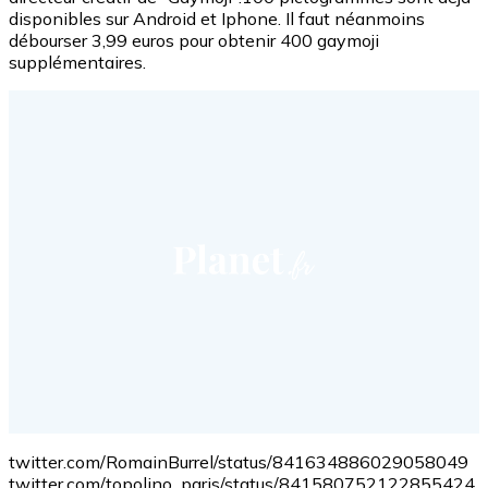
disponibles sur Android et Iphone. Il faut néanmoins
débourser 3,99 euros pour obtenir 400 gaymoji
supplémentaires.
twitter.com/RomainBurrel/status/841634886029058049
twitter.com/topolino_paris/status/841580752122855424