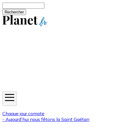
Aller au contenu principal
Rechercher
Jeux
Météo
Horoscope
Newsletters
Chaque jour compte
- Aujourd'hui nous fêtons la
Saint Gaétan