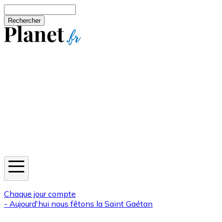
Aller au contenu principal
Rechercher
Jeux
Météo
Horoscope
Newsletters
Chaque jour compte
- Aujourd'hui nous fêtons la
Saint Gaétan