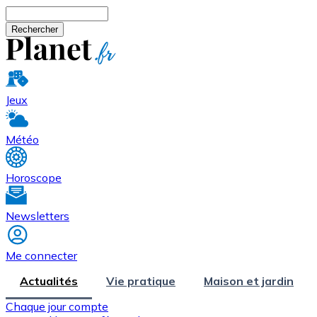
Aller au contenu principal
Rechercher
Jeux
Météo
Horoscope
Newsletters
Me connecter
Actualités
Vie pratique
Maison et jardin
Chaque jour compte