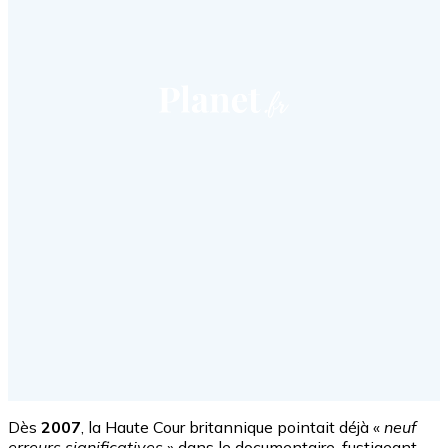
Dès
2007
, la Haute Cour britannique pointait déjà «
neuf
erreurs significatives
» dans le documentaire, fustigeant