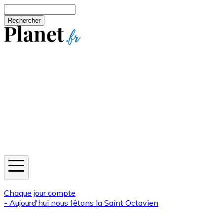
Aller au contenu principal
Rechercher
Jeux
Météo
Horoscope
Newsletters
Chaque jour compte
- Aujourd'hui nous fêtons la
Saint Octavien