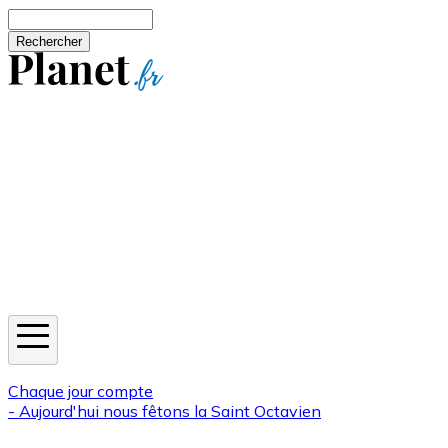
Aller au contenu principal
Rechercher
Jeux
Météo
Horoscope
Newsletters
Chaque jour compte
- Aujourd'hui nous fêtons la
Saint Octavien