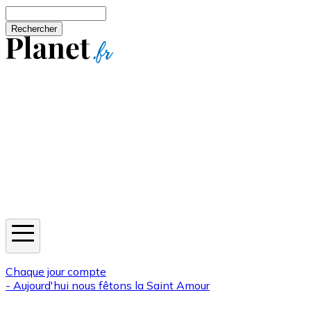
Aller au contenu principal
Rechercher
Jeux
Météo
Horoscope
Newsletters
Chaque jour compte
- Aujourd'hui nous fêtons la
Saint Amour