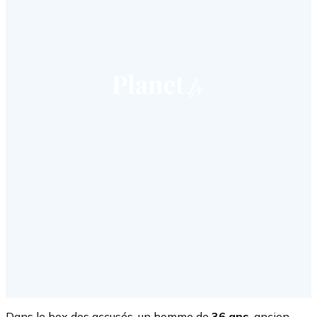
Dans le box des accusés, un homme de
36 ans
, ancien