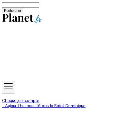
Aller au contenu principal
Rechercher
Jeux
Météo
Horoscope
Newsletters
Chaque jour compte
- Aujourd'hui nous fêtons la
Saint Dominique