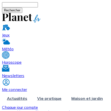
Aller au contenu principal
Rechercher
Jeux
Météo
Horoscope
Newsletters
Me connecter
Actualités
Vie pratique
Maison et jardin
Chaque jour compte